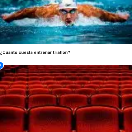
¿Cuánto cuesta entrenar triatlón?
3